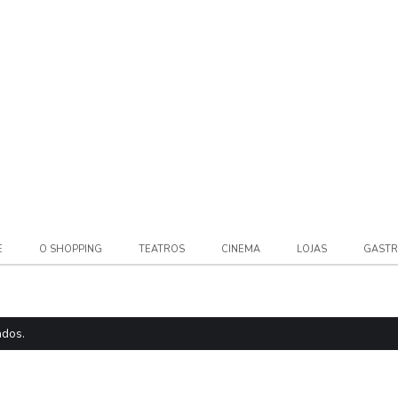
E
O SHOPPING
TEATROS
CINEMA
LOJAS
GAST
ados.