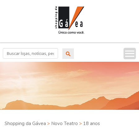
Tog
nav
Shopping da Gávea
>
Novo Teatro
>
18 anos