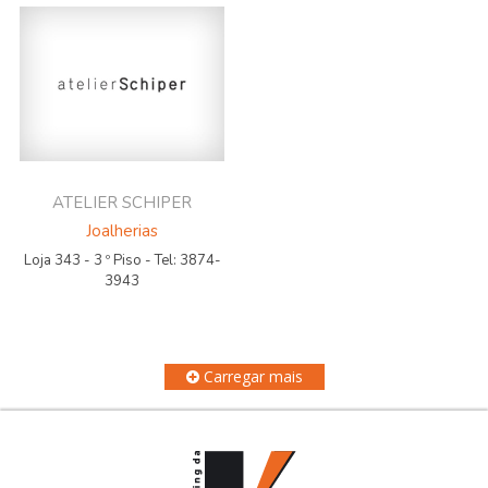
ATELIER SCHIPER
Joalherias
Loja 343 - 3 º Piso - Tel: 3874-
3943
Carregar mais
HOME
O SHOPPING
TEATROS
CINEMA
LOJAS
GASTRONOMIA
SAÚDE
NOVIDADES
CONTATO