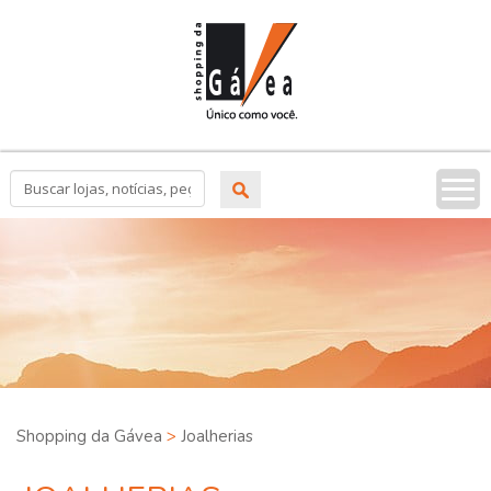
Tog
nav
Shopping da Gávea
>
Joalherias