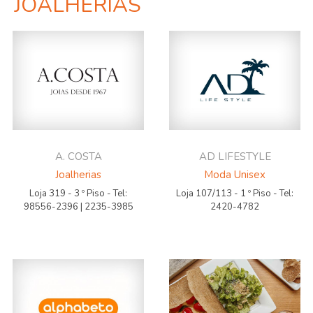
JOALHERIAS
A. COSTA
AD LIFESTYLE
Joalherias
Moda Unisex
Loja 319 - 3 º Piso - Tel:
Loja 107/113 - 1 º Piso - Tel:
98556-2396 | 2235-3985
2420-4782